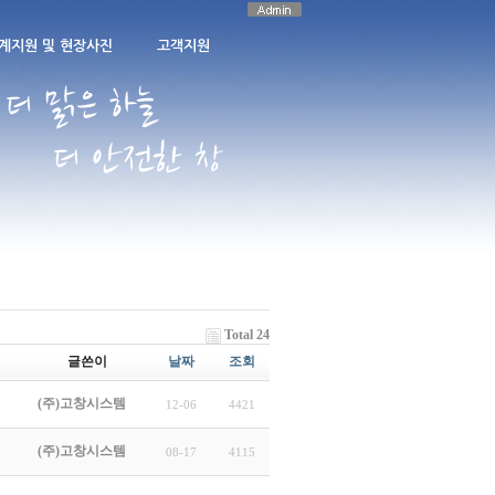
계지원 및 현장사진
고객지원
Total 24
글쓴이
날짜
조회
(주)고창시스템
12-06
4421
(주)고창시스템
08-17
4115