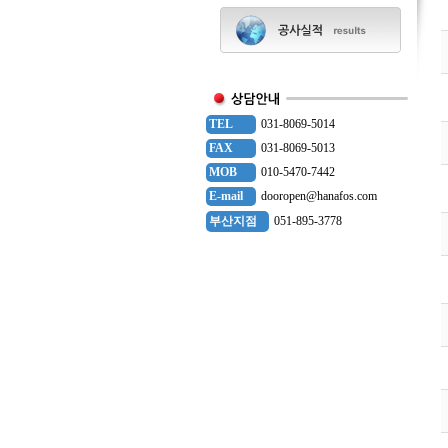
TEL
031-8069-5014
FAX
031-8069-5013
MOB
010-5470-7442
E-mail
dooropen@hanafos.com
부산지점
051-895-3778