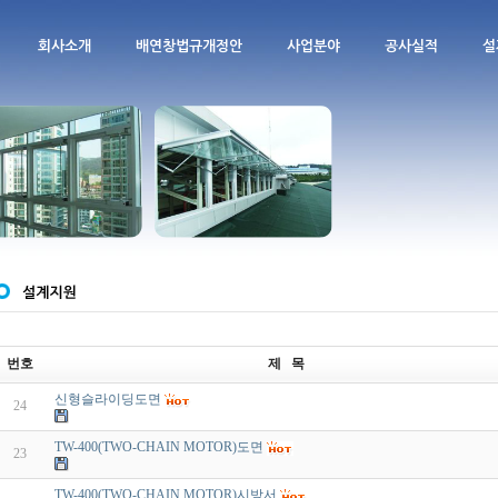
회사소개
배연창법규개정안
사업분야
공사실적
설
번호
제 목
신형슬라이딩도면
24
TW-400(TWO-CHAIN MOTOR)도면
23
TW-400(TWO-CHAIN MOTOR)시방서