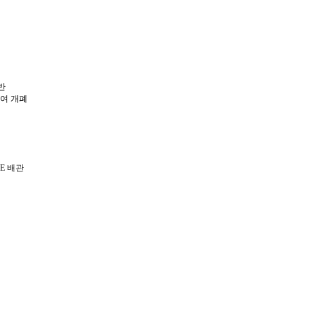
반
하여 개폐
LE 배관