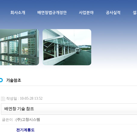
회사소개
배연창법규개정안
사업분야
공사실적
설
작성일 : 10-05-28 13:52
배연창 기술 참조
글쓴이 :
(주)고창시스템
전기계통도