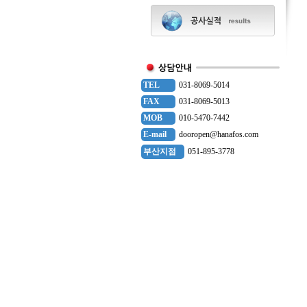
TEL
031-8069-5014
FAX
031-8069-5013
MOB
010-5470-7442
E-mail
dooropen@hanafos.com
부산지점
051-895-3778