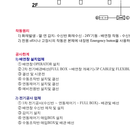
작동원리
1) 화재발생 - 열·연 감지- 수신반 화재수신 - 24V기동 - 배연창 작동 - 수신
2) 전원 off시나 고장시의 작동은 본체에 내장된 Emergency button을 사용
공사한계
1) 배연창 설치업체
① 배연창 OPERATOR 설치
② 2차 전기배관배선(FULL BOX ∼배연창 개폐기)-5P CABLE및 FLEXIB
③ 결선 및 시운전
④ 수동조작반 설치및 결선
⑤ 연동제어기 설치및 결선
⑥ 예비전원반 설치및 결선
2) 전기공사 업체
① 1차 전기공사(수신반 ∼ 연동제어기 ~ FULL BOX) - 배관및 배선
② 배연창 수신반 제작 및 설치
③ 감지기 설치
④ 연동제어기 매입BOX 설치
⑤ 수동조작반 매입BOX및 배관 배선