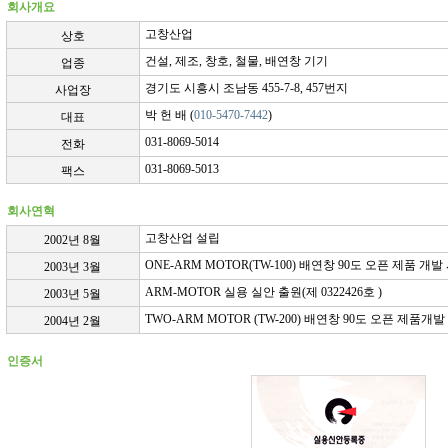
회사개요
고창산업
상호
건설, 제조, 창호, 철물, 배연창 기기
업종
경기도 시흥시 조남동 455-7-8, 457번지
사업장
박 헌 배 (
010-5470-7442
)
대표
031-8069-5014
전화
031-8069-5013
팩스
회사연혁
고창산업 설립
2002년 8월
ONE-ARM MOTOR(TW-100) 배연창 90도 오픈 제품 개발
2003년 3월
ARM-MOTOR 실용 실안 출원(제 0322426호 )
2003년 5월
TWO-ARM MOTOR (TW-200) 배연창 90도 오픈 제품개발
2004년 2월
인증서